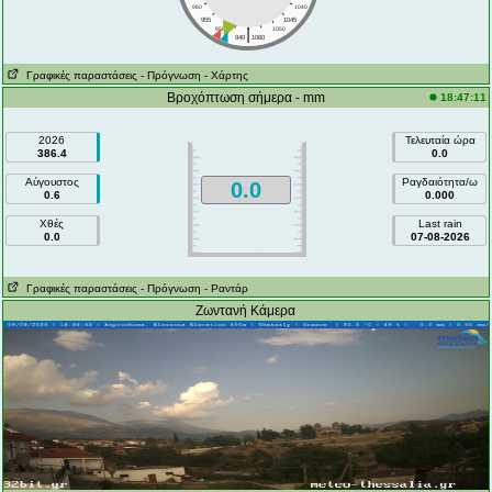
960
1040
955
1045
|
950
1050
940
1060
Γραφικές παραστάσεις
- Πρόγνωση
- Χάρτης
Βροχόπτωση σήμερα - mm
18:47:11
2026
Τελευταία ώρα
386.4
0.0
Αύγουστος
Ραγδαιότητα/ω
0.0
0.6
0.000
Χθές
Last rain
0.0
07-08-2026
Γραφικές παραστάσεις
- Πρόγνωση
- Ραντάρ
Ζωντανή Κάμερα