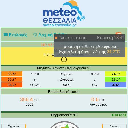
Επιλογές
Αρχική Σελίδα
°F
Γνωστοποίηση
Κυριακή 18:47
18:47:28
Κυρ 9 Αυγ 2026
Προσοχή σε Δείκτη Δυσφορίας
MeteoAlarm
Εξάντληση Λόγω Ζέστης
31.7°C
high-temperature warning
Μέγιστη-Ελάχιστη Θερμοκρασία °C
33.5°
24.0°
13:59
Σήμερα
05:54
35.7°
18.6°
8
Αύγουστος
1
38.2°
-6.6°
21 Ιούλ
2026
1 Ιαν
Ετήσια Βροχόπτωση
386.4
0.6
mm
mm
2026
Αύγουστος
Θερμοκρασία °C
18:47:11
30
29
31
Υγρασία
Δείκτης
28
32