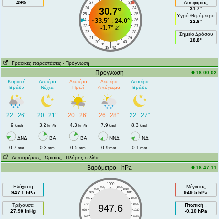
49% ↑
Δυσφορίας
27
33
26
30.7°
34
31.7°
25
35
Υγρό Θεμόμετρο
↑
33.5°
↓
24.0°
24
36
22.8°
23
37
-1.7°
22
38
Σημείο Δρόσου
21
39
18.8°
20
40
|
19
41
18
42
Γραφικές παραστάσεις
- Πρόγνωση
Πρόγνωση
18:00:02
Κυριακή
Δευτέρα
Δευτέρα
Δευτέρα
Δευτέρα
Βράδυ
Νύχτα
Πρωί
Απόγευμα
Βράδυ
22
26°
20
21°
20
26°
26
28°
22
27°
-
-
-
-
-
9
3.2
4.3
7.9
8.3
km/h
km/h
km/h
km/h
km/h
ΔΝΔ
ΒA
ΒA
ΝΝΔ
ΝΔ
0.7
0.3
0.5
0.9
0.1
mm
mm
mm
mm
mm
Λεπτομέρειες
- Ωριαίος
- Πλήρης σελίδα
Βαρόμετρο - hPa
18:47:11
1000
Ελάχιστη
Μέγιστος
995
1005
990
1010
947.1 hPa
949.5 hPa
985
1015
980
1020
Τρέχουσα
975
1025
Πτωτική ↓
947.6
27.98 inHg
970
1030
-0.10 hPa
965
1035