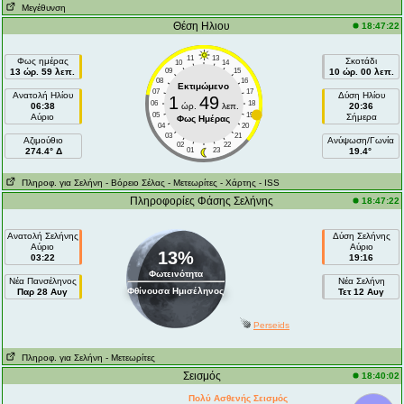
Μεγέθυνση
Θέση Ηλιου
18:47:22
11
13
Φως ημέρας
Σκοτάδι
10
14
13 ώρ. 59 λεπ.
09
15
10 ώρ. 00 λεπ.
08
16
Εκτιμώμενο
07
17
Ανατολή Ηλίου
Δύση Ηλίου
1
49
06
18
06:38
ώρ.
λεπ.
20:36
05
19
Αύριο
Σήμερα
Φως Ημέρας
04
20
03
21
Aζιμούθιο
Ανύψωση/Γωνία
02
22
274.4° Δ
01
23
19.4°
Πληροφ. για Σελήνη
- Βόρειο Σέλας
- Μετεωρίτες
- Χάρτης
- ISS
Πληροφορίες Φάσης Σελήνης
18:47:22
Ανατολή Σελήνης
Δύση Σελήνης
Αύριο
Αύριο
13%
03:22
19:16
Φωτεινότητα
Νέα Πανσέληνος
Νέα Σελήνη
Φθίνουσα Ημισέληνος
Παρ 28 Αυγ
Τετ 12 Αυγ
Perseids
Πληροφ. για Σελήνη
- Μετεωρίτες
Σεισμός
18:40:02
Πολύ Ασθενής Σεισμός