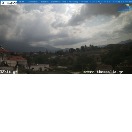
X
Κλείσε