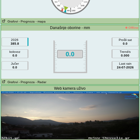
960
1040
955
1045
|
950
1050
940
1060
Grafovi
- Prognoza
- mapa
Današnje oborine - mm
Offline
2026
Prošli sat
385.8
0.0
kolovoz
Trend/s
0.0
0.0
0.000
Jučer
Last rain
0.0
24-07-2026
Grafovi
- Prognoza
- Radar
Web kamera uživo