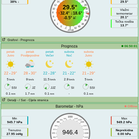
38% ↓
29.5°
14
26
12
29.5°
28
10
30
Vlažni
↑
32.4°
↓
18.6°
8
32
termometar
6
34
-0.5°
20.1°
4
36
Točka rosišta
2
38
13.7°
0
40
|
-2
42
-4
44
Grafovi
- Prognoza
Prognoza
06:50:01
petak
petak
petak
subota
subota
Jutro
Poslijepodne
Večer
Noć
Jutro
22
29°
28
30°
22
28°
21
22°
21
29°
-
-
-
-
-
5
9
11.5
2.9
5
km/s
km/s
km/s
km/s
km/s
SSI
JZ
JJZ
SI
SSI
0.1
1.7
0.1
-
0.1
mm
mm
mm
mm
Detalji
- / Sat
- Cijela stranica
Barometar - hPa
Offline
1000
Min
Max
995
1005
990
1010
945.7 hPa
949.2 hPa
985
1015
980
1020
Trenutno
975
1025
Neprekidna
946.4
27.95 inHg
970
1030
0.00 hPa
965
1035