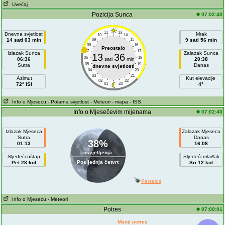
Uvećaj
Pozicija Sunca
07:02:40
11
13
Dnevna svjetlost
Mrak
10
14
14 sati 03 min
09
15
9 sati 56 min
08
16
Preostalo
07
17
Izlazak Sunca
Zalazak Sunca
13
36
06
18
06:36
sati
min
20:38
05
19
Sutra
Danas
dnevne svjetlosti
04
20
03
21
Azimut
Kut elevacije
02
22
72° ISI
01
23
4°
Info o Mjesecu
- Polarna svjetlost
- Meteori
- mapa
- ISS
Info o Mjesečevim mijenama
07:02:40
Izlazak Mjeseca
Zalazak Mjeseca
Sutra
Danas
38%
01:13
16:08
osvjetljenja
Sljedeći uštap
Sljedeći mlađak
Posljednja četvrt
Pet 28 kol
Sri 12 kol
Perseids
Info o Mjesecu
- Meteori
Potres
07:00:01
Manji potres