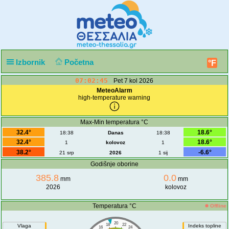
Izbornik
Početna
°F
07:02:45
Pet 7 kol 2026
MeteoAlarm
high-temperature warning
Max-Min temperatura °C
32.4°
18.6°
18:38
Danas
18:38
32.4°
18.6°
1
kolovoz
1
38.2°
-6.6°
21 srp
2026
1 sij
Godišnje oborine
385.8
0.0
mm
mm
2026
kolovoz
Temperatura °C
Offline
20
18
22
Vlaga
Indeks topline
16
24