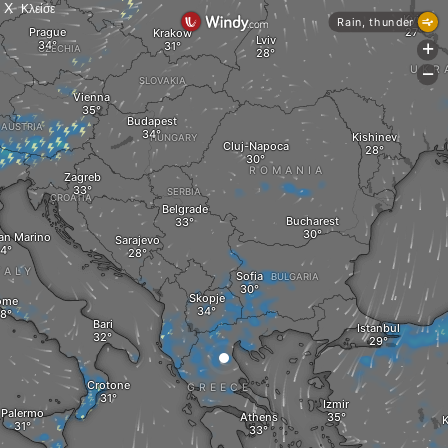
X
Κλείσε