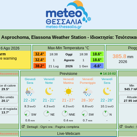
Asprochoma, Elassona Weather Station - Ιδιοκτησία: Τσιότσικ
Max-Min Temperatura °C
Piog
 6 Ago 2026
arm
32.4°
18.6°
18:38
Oggi
18:38
385.8
mm
re warning
32.4°
18.6°
1
Agosto
1
2026
38.2°
-6.6°
21 Lug
2026
1 Gen
Previsione
isconnesso
14:10:02
Giovedi
Venerdì
Venerdì
Venerdì
Venerdì
Sera
Notte
Mattina
Pomeriggio
Sera
ce di calore
Min
29.5°
945.7 h
lbo umido
Attuale
22
26°
21
21°
21
27°
28
30°
22
28°
-
-
-
-
-
20.1°
27.95 in
8.3
4.3
4.3
6.8
10.1
km/O
km/O
km/O
km/O
km/O
o di rugiada
13.7°
SW
NE
NNE
SW
N
0.6
-
0.4
0.7
-
mm
mm
mm
Dettagli
- Ogni ora
- Pagina completa
Grafici
-
Live-Webcam
isconnesso