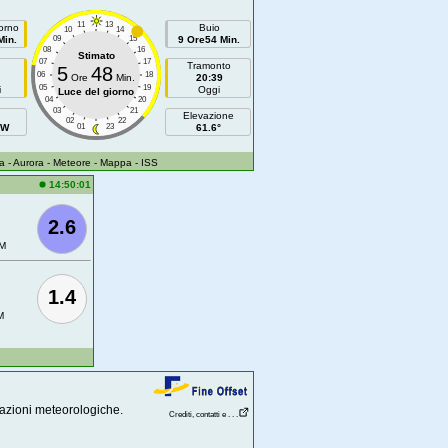
11
13
orno
Buio
10
14
Min.
09
15
9 Ore54 Min.
08
16
Stimato
07
17
Tramonto
5
48
06
18
Ore
Min.
20:39
05
19
i
Oggi
Luce del giorno
04
20
03
21
Elevazione
02
22
SW
01
23
61.6°
a
- Aurora
- Meteore
- Mappa
- ISS
14:50:01
2.6
M
1.4
M
azioni meteorologiche.
Crediti, contatti e . . .