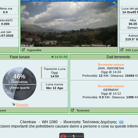
ltima ora
Luce del gi
0.0
14 Ore05 
elocità/O
Alba
0.000
06:35
Doman
Last rain
4-07-2026
Azimut
219.5° 
Ingrandire
Info Lun
Fase lunare
Dati terremoto
14:51:50
Terremoto minore
JAVA, INDONESIA
Tramonto Luna
Oggi @ 14:24
Oggi
46%
Profondità:
12
KM - Distanza:
10494
K
14:53
Luminanza
Luna nuova
Terremoto minore
Ultimo quarto
Mer 12 Ago
GERMANY
Oggi @ 14:12
Profondità:
0.9
KM - Distanza:
1398
K
Perseids
teore
Terremoti
Clientraw - WH 1080 - Ιδιοκτησία: Τσιότσικας Δημήτρης
isioni importanti che potrebbero causare danni a persone o cose su queste inform