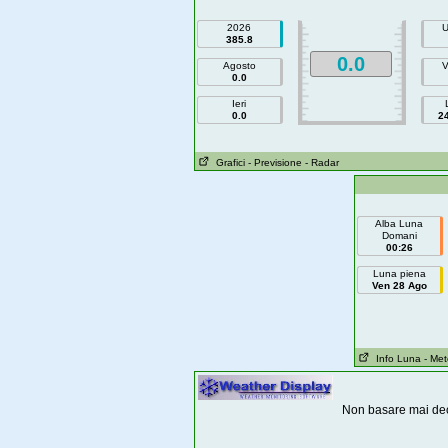
2026
U
385.8
0.0
Agosto
V
0.0
Ieri
0.0
2
Grafici
- Previsione
- Radar
Alba Luna
Domani
00:26
Luna piena
Ven 28 Ago
Info Luna
- Me
Non basare mai dec