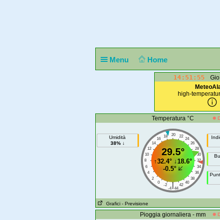
Menu
Home
14:51:56
Gio
MeteoAl
high-temperatu
Temperatura °C
D
20
18
22
Umidità
Indi
16
24
38% ↓
14
26
12
29.5°
28
10
30
Bu
↑
32.4°
↓
18.6°
8
32
6
34
-0.5°
4
36
Punt
2
38
0
40
|
-2
42
-4
44
Grafici
- Previsione
Pioggia giornaliera - mm
D