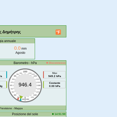
ας Δημήτρης
°F
gia annuale
0.0
mm
Agosto
Barometro - hPa
Disconnesso
1000
Max
995
1005
990
1010
Pa
949.2 hPa
985
1015
980
1020
975
1025
Costante
946.4
Hg
970
1030
0.00 hPa
965
1035
960
1040
955
1045
|
950
1050
940
1060
 Previsione
- Mappa
Posizione del sole
14:51:50