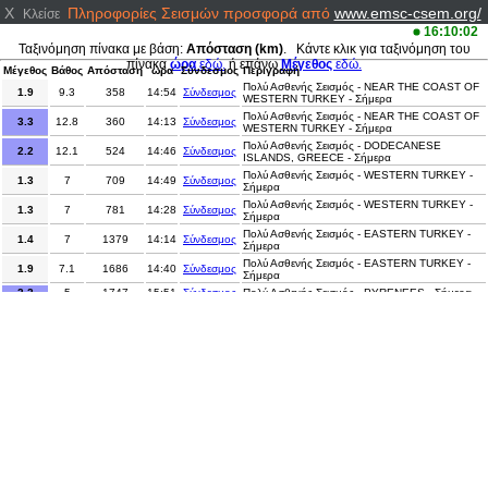
X
Πληροφορίες Σεισμών προσφορά από
www.emsc-csem.org/
Κλείσε
16:10:02
Ταξινόμηση πίνακα με βάση:
Απόσταση (km)
. Κάντε κλικ για ταξινόμηση του
πίνακα
ώρα
εδώ.
ή επάνω
Μέγεθος
εδώ.
Μέγεθος
Βάθος
Απόσταση
ώρα
Σύνδεσμος
Περιγραφή
Πολύ Ασθενής Σεισμός - NEAR THE COAST OF
1.9
9.3
358
14:54
Σύνδεσμος
WESTERN TURKEY - Σήμερα
Πολύ Ασθενής Σεισμός - NEAR THE COAST OF
3.3
12.8
360
14:13
Σύνδεσμος
WESTERN TURKEY - Σήμερα
Πολύ Ασθενής Σεισμός - DODECANESE
2.2
12.1
524
14:46
Σύνδεσμος
ISLANDS, GREECE - Σήμερα
Πολύ Ασθενής Σεισμός - WESTERN TURKEY -
1.3
7
709
14:49
Σύνδεσμος
Σήμερα
Πολύ Ασθενής Σεισμός - WESTERN TURKEY -
1.3
7
781
14:28
Σύνδεσμος
Σήμερα
Πολύ Ασθενής Σεισμός - EASTERN TURKEY -
1.4
7
1379
14:14
Σύνδεσμος
Σήμερα
Πολύ Ασθενής Σεισμός - EASTERN TURKEY -
1.9
7.1
1686
14:40
Σύνδεσμος
Σήμερα
2.2
5
1747
15:51
Σύνδεσμος
Πολύ Ασθενής Σεισμός - PYRENEES - Σήμερα
3
30.1
2259
15:00
Σύνδεσμος
Πολύ Ασθενής Σεισμός - AZERBAIJAN - Σήμερα
Πολύ Ασθενής Σεισμός - MYANMAR-INDIA
3.9
80
6845
14:18
Σύνδεσμος
BORDER REGION - Σήμερα
Μέτριος Σεισμός - NORTHERN MID-ATLANTIC
5
10
6967
15:12
Σύνδεσμος
RIDGE - Σήμερα
3.7
11.9
9978
15:42
Σύνδεσμος
Πολύ Ασθενής Σεισμός - UTAH - Σήμερα
Πολύ Ασθενής Σεισμός - WESTERN TEXAS -
2.3
19.6
10303
16:02
Σύνδεσμος
Σήμερα
7.2
95.2
10370
15:34
Σύνδεσμος
Σημαντικός Σεισμός - COLOMBIA - Σήμερα
Πολύ Ασθενής Σεισμός - JAVA, INDONESIA -
3.2
66
10470
13:59
Σύνδεσμος
Σήμερα
2.8
7
10530
15:10
Σύνδεσμος
Πολύ Ασθενής Σεισμός - COSTA RICA - Σήμερα