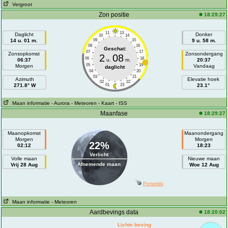
Vergroot
Zon positie
18:29:27
11
13
Daglicht
Donker
10
14
14 u. 01 m.
09
15
9 u. 58 m.
08
16
Geschat:
07
17
Zonsopkomst
Zonsondergang
2
08
06
18
06:37
u.
m.
20:37
05
19
Morgen
Vandaag
daglicht
04
20
03
21
Azimuth
Elevatie hoek
02
22
271.8° W
01
23
23.1°
Maan informatie
- Aurora
- Meteoren
- Kaart
- ISS
Maanfase
18:29:27
Maanopkomst
Maanondergang
Morgen
Morgen
22%
02:12
18:23
Verlicht
Volle maan
Nieuwe maan
Afnemende maan
Vrij 28 Aug
Woe 12 Aug
Perseids
Maan informatie
- Meteoren
Aardbevings data
18:20:02
Lichte beving