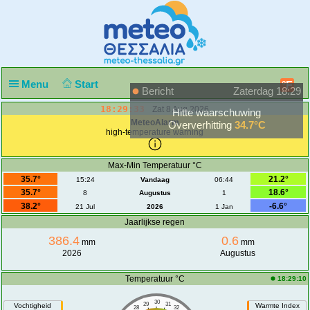
Menu
Start
°F
Bericht
Zaterdag 18:29
18:29:33
Zat 8 Aug 2026
Hitte waarschuwing
MeteoAlarm
Oververhitting
34.7°C
high-temperature warning
Max-Min Temperatuur °C
35.7°
21.2°
15:24
Vandaag
06:44
35.7°
18.6°
8
Augustus
1
38.2°
-6.6°
21 Jul
2026
1 Jan
Jaarlijkse regen
386.4
0.6
mm
mm
2026
Augustus
Temperatuur °C
18:29:10
30
29
31
Vochtigheid
Warmte Index
28
32