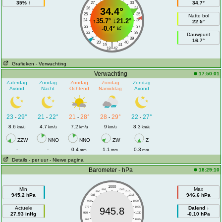
35% ↑
34.7°
27
33
26
34.4°
34
25
35
Natte bol
↑
35.7°
↓
21.2°
24
36
22.5°
23
37
-0.4°
22
38
Dauwpunt
21
39
16.7°
20
40
|
19
41
18
42
Grafieken
- Verwachting
Verwachting
17:50:01
Zaterdag
Zondag
Zondag
Zondag
Zondag
Avond
Nacht
Ochtend
Namiddag
Avond
23
29°
21
22°
21
28°
28
29°
22
27°
-
-
-
-
-
8.6
4.7
7.2
9
8.3
km/u
km/u
km/u
km/u
km/u
ZZW
NNO
NNO
ZW
Z
-
-
0.4
1.1
0.3
mm
mm
mm
Details
- per uur
- Niewe pagina
Barometer - hPa
18:29:10
1000
Min
Max
995
1005
990
1010
945.2 hPa
946.6 hPa
985
1015
980
1020
Actuele
975
1025
Dalend ↓
945.8
27.93 inHg
970
1030
-0.10 hPa
965
1035