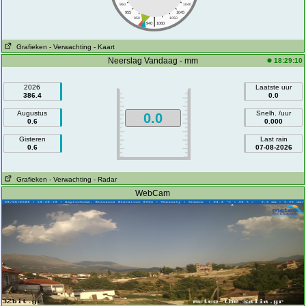
960
1040
955
1045
|
950
1050
940
1060
Grafieken
- Verwachting
- Kaart
Neerslag Vandaag - mm
18:29:10
2026
Laatste uur
386.4
0.0
Augustus
Snelh. /uur
0.0
0.6
0.000
Gisteren
Last rain
0.6
07-08-2026
Grafieken
- Verwachting
- Radar
WebCam